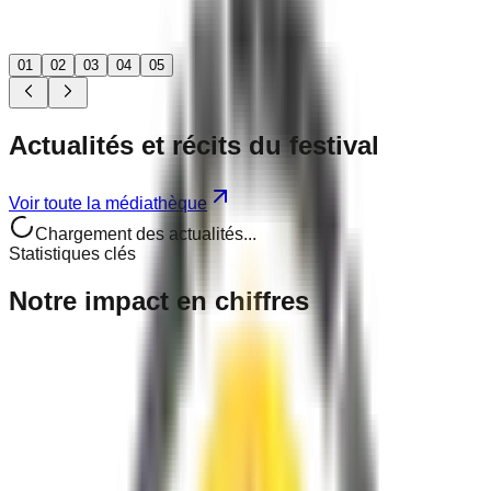
01
02
03
04
05
Actualités
et récits
du festival
Voir toute la médiathèque
Chargement des actualités...
Statistiques clés
Notre
impact
en chiffres