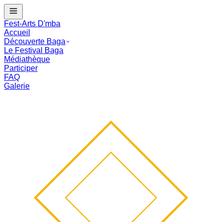
J - --
Le Festival Baga commence dans :
--
mois
--
j
--
:
--
:
--
Fest-Arts D'mba
Accueil
Découverte Baga
Le Festival Baga
Médiathèque
Participer
FAQ
Galerie