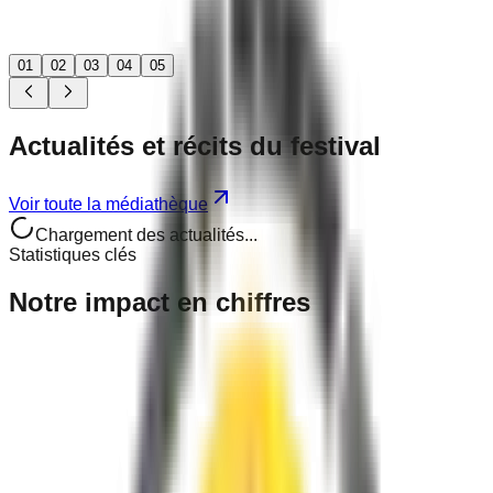
01
02
03
04
05
Actualités
et récits
du festival
Voir toute la médiathèque
Chargement des actualités...
Statistiques clés
Notre
impact
en chiffres