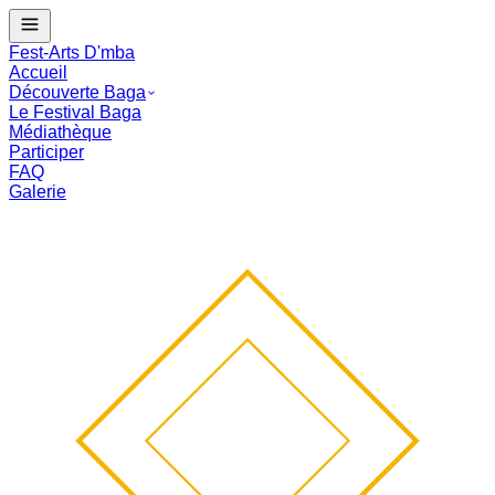
J - --
Le Festival Baga commence dans :
--
mois
--
j
--
:
--
:
--
Fest-Arts D'mba
Accueil
Découverte Baga
Le Festival Baga
Médiathèque
Participer
FAQ
Galerie