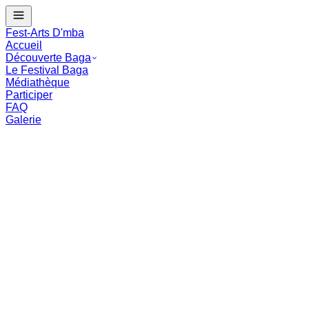
J - --
Le Festival Baga commence dans :
--
mois
--
j
--
:
--
:
--
Fest-Arts D'mba
Accueil
Découverte Baga
Le Festival Baga
Médiathèque
Participer
FAQ
Galerie