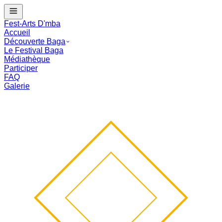
J - --
Le Festival Baga commence dans :
--
mois
--
j
--
:
--
:
--
Fest-Arts D'mba
Accueil
Découverte Baga
Le Festival Baga
Médiathèque
Participer
FAQ
Galerie