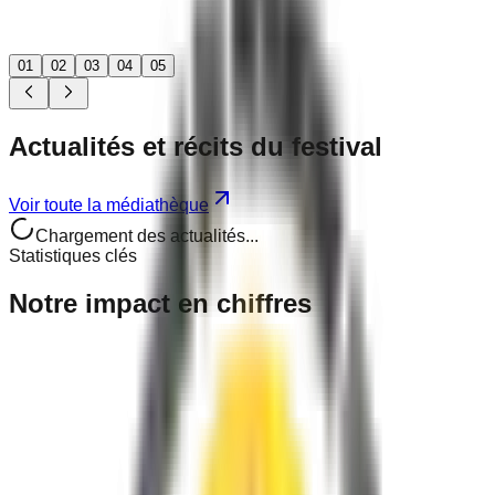
01
02
03
04
05
Actualités
et récits
du festival
Voir toute la médiathèque
Chargement des actualités...
Statistiques clés
Notre
impact
en chiffres