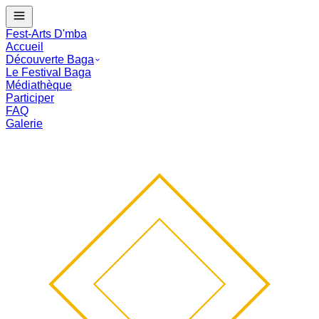
J - --
Le Festival Baga commence dans :
--
mois
--
j
--
:
--
:
--
Fest-Arts D'mba
Accueil
Découverte Baga
Le Festival Baga
Médiathèque
Participer
FAQ
Galerie