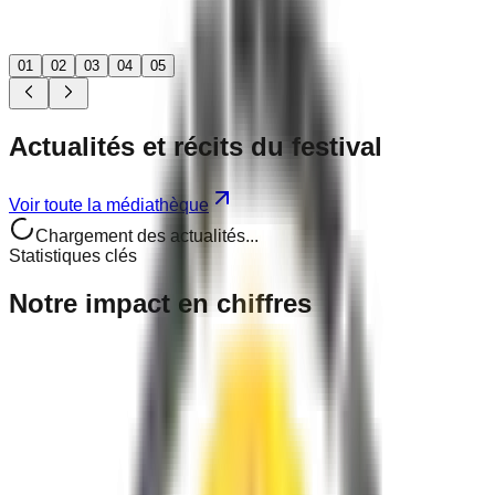
01
02
03
04
05
Actualités
et récits
du festival
Voir toute la médiathèque
Chargement des actualités...
Statistiques clés
Notre
impact
en chiffres