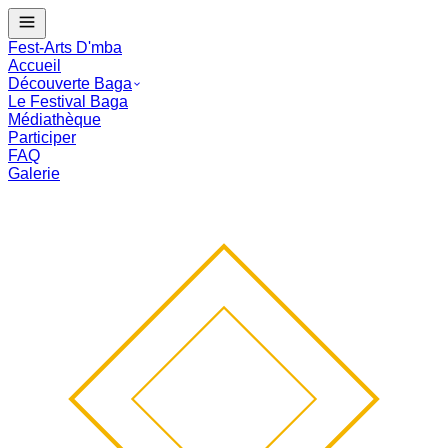
J - --
Le Festival Baga commence dans :
--
mois
--
j
--
:
--
:
--
Fest-Arts D'mba
Accueil
Découverte Baga
Le Festival Baga
Médiathèque
Participer
FAQ
Galerie