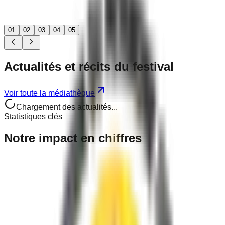
01
02
03
04
05
Actualités
et récits
du festival
Voir toute la médiathèque
Chargement des actualités...
Statistiques clés
Notre
impact
en chiffres