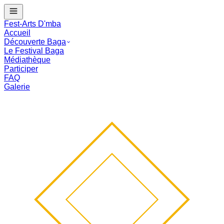
J - --
Le Festival Baga commence dans :
--
mois
--
j
--
:
--
:
--
Fest-Arts D'mba
Accueil
Découverte Baga
Le Festival Baga
Médiathèque
Participer
FAQ
Galerie