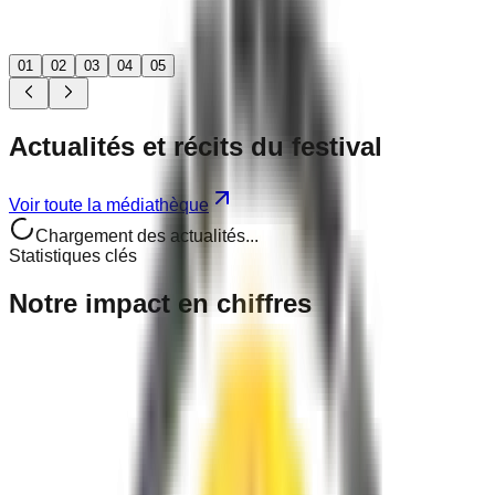
01
02
03
04
05
Actualités
et récits
du festival
Voir toute la médiathèque
Chargement des actualités...
Statistiques clés
Notre
impact
en chiffres