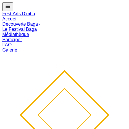
J - --
Le Festival Baga commence dans :
--
mois
--
j
--
:
--
:
--
Fest-Arts D'mba
Accueil
Découverte Baga
Le Festival Baga
Médiathèque
Participer
FAQ
Galerie