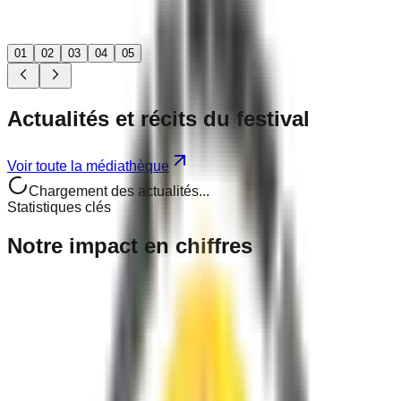
01
02
03
04
05
Actualités
et récits
du festival
Voir toute la médiathèque
Chargement des actualités...
Statistiques clés
Notre
impact
en chiffres