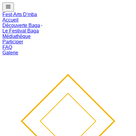
J - --
Le Festival Baga commence dans :
--
mois
--
j
--
:
--
:
--
Fest-Arts D'mba
Accueil
Découverte Baga
Le Festival Baga
Médiathèque
Participer
FAQ
Galerie