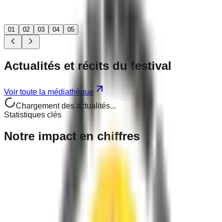
01
02
03
04
05
Actualités
et récits
du festival
Voir toute la médiathèque
Chargement des actualités...
Statistiques clés
Notre
impact
en chiffres