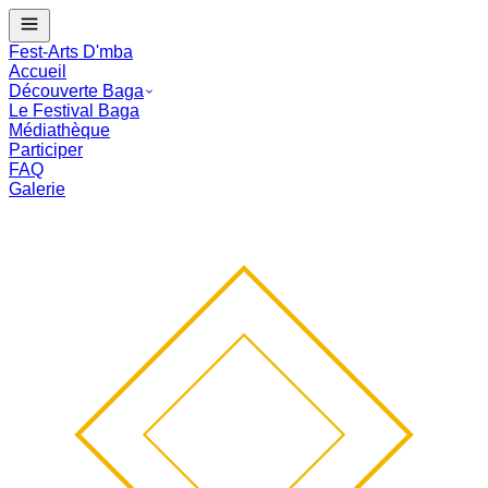
J - --
Le Festival Baga commence dans :
--
mois
--
j
--
:
--
:
--
Fest-Arts D'mba
Accueil
Découverte Baga
Le Festival Baga
Médiathèque
Participer
FAQ
Galerie