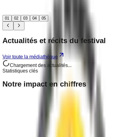
01
02
03
04
05
Actualités
et récits
du festival
Voir toute la médiathèque
Chargement des actualités...
Statistiques clés
Notre
impact
en chiffres