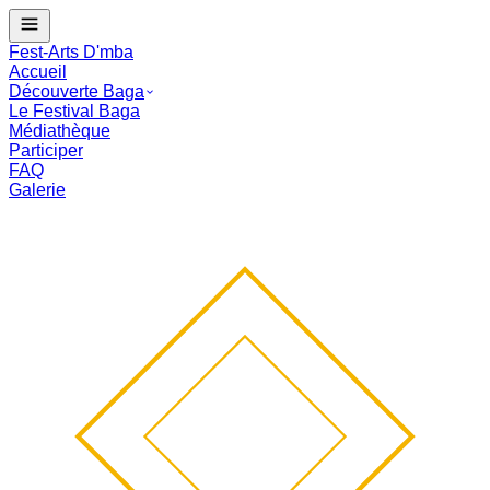
J - --
Le Festival Baga commence dans :
--
mois
--
j
--
:
--
:
--
Fest-Arts D'mba
Accueil
Découverte Baga
Le Festival Baga
Médiathèque
Participer
FAQ
Galerie