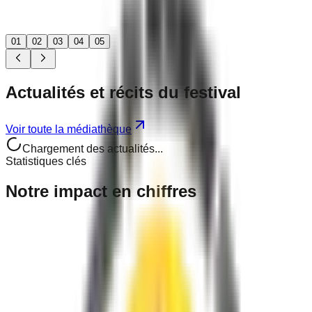
01
02
03
04
05
Actualités
et récits
du festival
Voir toute la médiathèque
Chargement des actualités...
Statistiques clés
Notre
impact
en chiffres